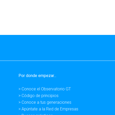
Por donde empezar...
> Conoce el Observatorio GT
> Código de principios
> Conoce a tus generaciones
> Apúntate a la Red de Empresas