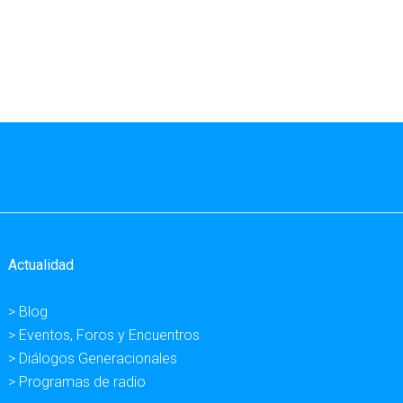
Actualidad
> Blog
> Eventos, Foros y Encuentros
> Diálogos Generacionales
> Programas de radio