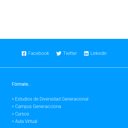
Facebook
Twitter
Linkedin
Fórmate...
> Estudios de Diversidad Generacional
> Campus Generacciona
> Cursos
> Aula Virtual