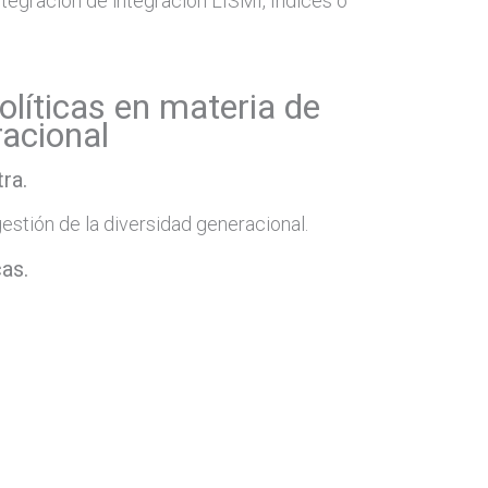
ntegración de integración LISMI, Índices o
olíticas en materia de
racional
ra.
estión de la diversidad generacional.
cas.