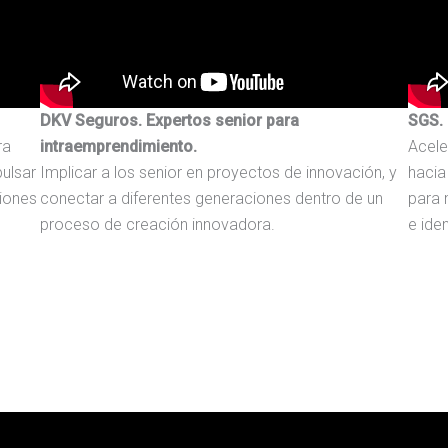
DKV Seguros. Expertos senior para
SGS. 
ra
intraemprendimiento.
Acele
ulsar
Implicar a los senior en proyectos de innovación, y
hacia
ciones
conectar a diferentes generaciones dentro de un
para 
proceso de creación innovadora.
e ide