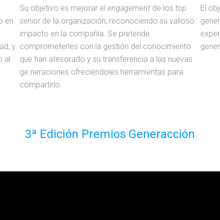
Su objetivo es mejorar el
engagement
de los
top
El ob
o en
senior
de la organización, reconociendo su valioso
gener
impacto en la compañía. Se pretende
exper
ad, y
comprometerles con la gestión del conocimiento
gener
 al
que han atesorado y su transferencia a las nuevas
ge.neraciones ofreciéndoles herramientas para
compartirlo.
3ª Edición Premios Generacción