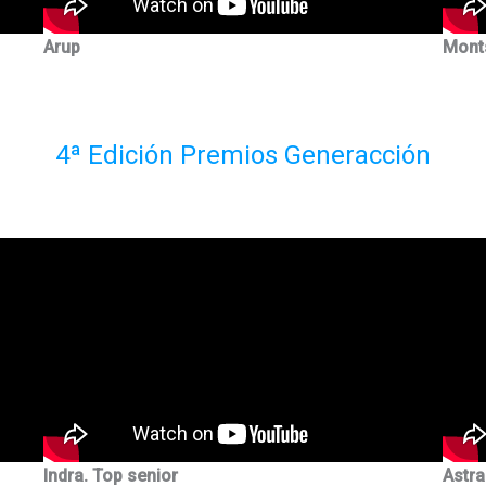
Arup
Mont
4ª Edición Premios Generacción
Indra. Top senior
Astr