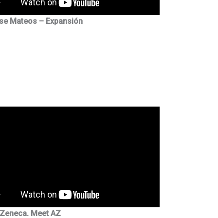
se Mateos – Expansión
aZeneca. Meet AZ