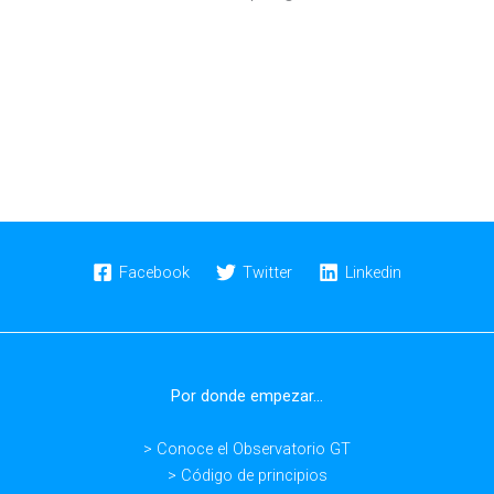
Facebook
Twitter
Linkedin
Por donde empezar...
> Conoce el Observatorio GT
> Código de principios