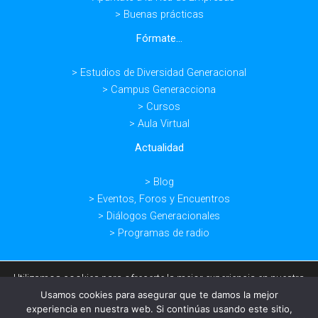
> Buenas prácticas
Fórmate...
> Estudios de Diversidad Generacional
> Campus Generacciona
> Cursos
> Aula Virtual
Actualidad
> Blog
> Eventos, Foros y Encuentros
> Diálogos Generacionales
> Programas de radio
Utilizamos cookies para ofrecerte la mejor experiencia en nuestra
web.
Usamos cookies para asegurar que te damos la mejor
Copyright © 2026 -
Aviso legal -
Política de privacidad -
Condiciones
Puedes aprender más sobre qué cookies utilizamos o
experiencia en nuestra web. Si continúas usando este sitio,
desactivarlas en los
ajustes
.