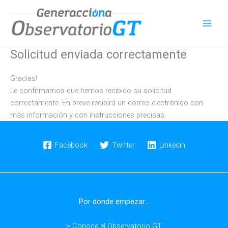
Ir
al
contenido
Solicitud enviada correctamente
Gracias!
Le confirmamos que hemos recibido su solicitud
correctamente. En breve recibirá un correo electrónico con
más información y con instrucciones precisas.
Facebook
Twitter
Linkedin
Por donde empezar...
> Conoce el Observatorio GT