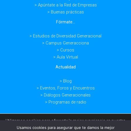
> Apúntate a la Red de Empresas
> Buenas prácticas
Fórmate...
> Estudios de Diversidad Generacional
> Campus Generacciona
> Cursos
> Aula Virtual
Actualidad
> Blog
> Eventos, Foros y Encuentros
> Diálogos Generacionales
> Programas de radio
Utilizamos cookies para ofrecerte la mejor experiencia en nuestra
web.
Usamos cookies para asegurar que te damos la mejor