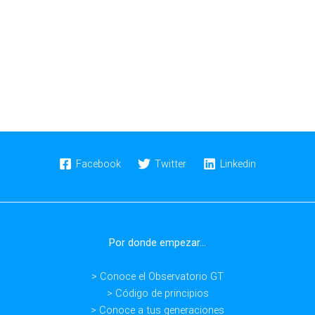
Facebook
Twitter
Linkedin
Por donde empezar...
> Conoce el Observatorio GT
> Código de principios
> Conoce a tus generaciones