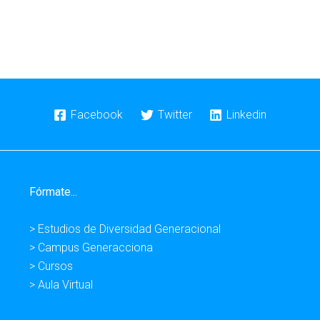
Facebook
Twitter
Linkedin
Fórmate...
> Estudios de Diversidad Generacional
> Campus Generacciona
> Cursos
> Aula Virtual