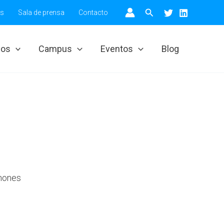
Buscar
os
Sala de prensa
Contacto
ios
Campus
Eventos
Blog
chones