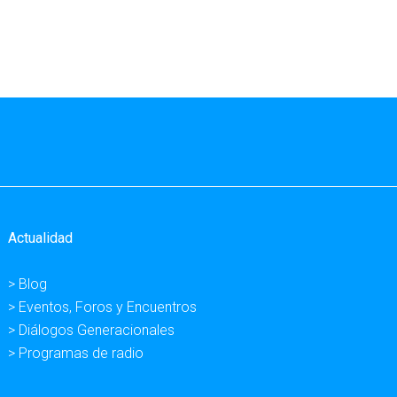
Actualidad
> Blog
> Eventos, Foros y Encuentros
> Diálogos Generacionales
> Programas de radio