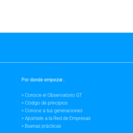
Por donde empezar...
> Conoce el Observatorio GT
> Código de principios
> Conoce a tus generaciones
> Apúntate a la Red de Empresas
> Buenas prácticas