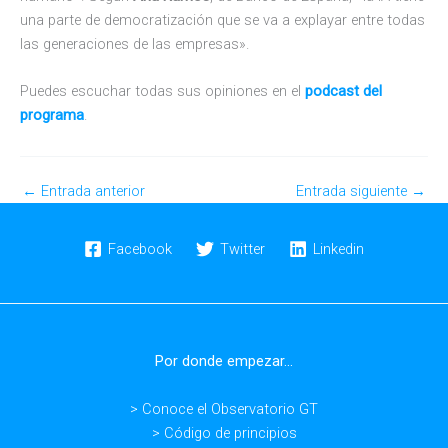
una parte de democratización que se va a explayar entre todas
las generaciones de las empresas».
Puedes escuchar todas sus opiniones en el
podcast del
programa
.
←
Entrada anterior
Entrada siguiente
→
Facebook
Twitter
Linkedin
Por donde empezar...
> Conoce el Observatorio GT
> Código de principios