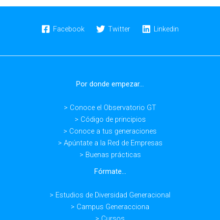
¿Cómo
diseñar
la
Facebook
Twitter
Linkedin
estrategia
de
la
empresa
Por donde empezar...
para
hacer
> Conoce el Observatorio GT
frente
> Código de principios
al
> Conoce a tus generaciones
Covid19?
> Apúntate a la Red de Empresas
> Buenas prácticas
Fórmate...
> Estudios de Diversidad Generacional
> Campus Generacciona
> Cursos