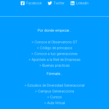
en
Facebook
Twitter
Linkedin
Diversidad
e
IA,
en
Por donde empezar...
el
Foro
> Conoce el Observatorio GT
de
> Código de principios
Recursos
> Conoce a tus generaciones
Humanos
> Apúntate a la Red de Empresas
> Buenas prácticas
Fórmate...
> Estudios de Diversidad Generacional
> Campus Generacciona
> Cursos
> Aula Virtual