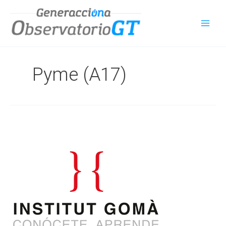
Ir
al
contenido
Pyme (A17)