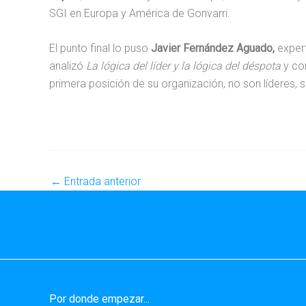
SGI en Europa y América de Gonvarri.
El punto final lo puso
Javier Fernández Aguado,
expert
analizó
La lógica del líder y la lógica del déspota
y com
primera posición de su organización, no son líderes, s
←
Entrada anterior
Por donde empezar...