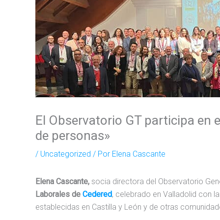
El Observatorio GT participa en 
de personas»
/
Uncategorized
/ Por
Elena Cascante
Elena Cascante,
socia directora del Observatorio Gene
Laborales de
Cedered
, celebrado en Valladolid con
establecidas en Castilla y León y de otras comunid