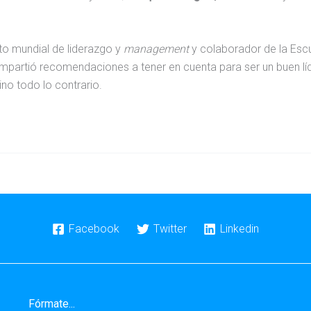
o mundial de liderazgo y
management
y colaborador de la Esc
partió recomendaciones a tener en cuenta para ser un buen líd
ino todo lo contrario.
Facebook
Twitter
Linkedin
Fórmate...