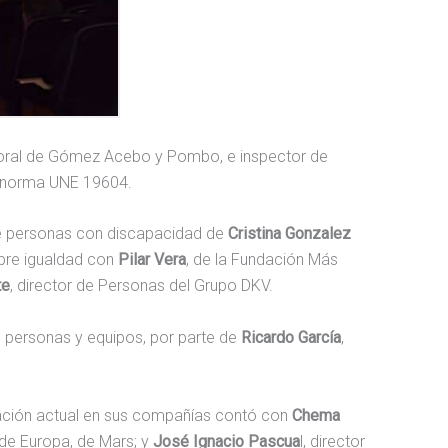
boral de Gómez Acebo y Pombo, e inspector de
 norma UNE 19604.
n de personas con discapacidad de
Cristina Gonzalez
obre igualdad con
Pilar Vera
, de la Fundación Más
te
, director de Personas del Grupo DKV.
e personas y equipos, por parte de
Ricardo García
,
uación actual en sus compañías contó con
Chema
de Europa, de Mars; y
José Ignacio Pascua
l, director