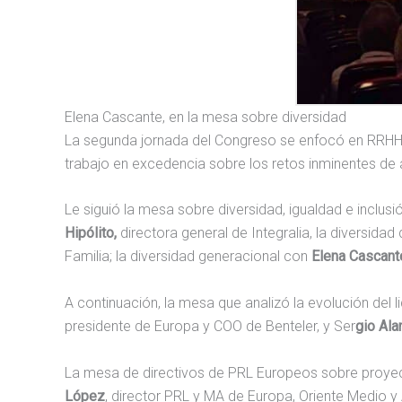
Elena Cascante, en la mesa sobre diversidad
La segunda jornada del Congreso se enfocó en RR
trabajo en excedencia sobre los retos inminentes de
Le siguió la mesa sobre diversidad, igualdad e inclus
Hipólito,
directora general de Integralia, la diversida
Familia; la diversidad generacional con
Elena Cascant
A continuación, la mesa que analizó la evolución del
presidente de Europa y COO de Benteler, y Ser
gio Ala
La mesa de directivos de PRL Europeos sobre proyect
López
, director PRL y MA de Europa, Oriente Medio y 