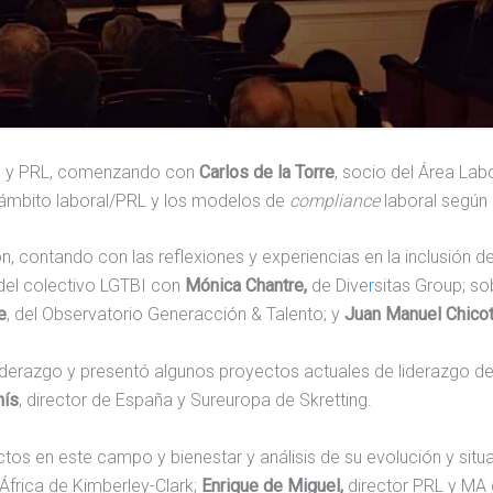
HH y PRL, comenzando con
Carlos de la Torre
, socio del Área La
 ámbito laboral/PRL y los modelos de
compliance
laboral según
ión, contando con las reflexiones y experiencias en la inclusió
d del colectivo LGTBI con
Mónica Chantre,
de Dive
r
sitas Group; s
e
, del Observatorio Generacción & Talento; y
Juan Manuel Chico
 liderazgo y presentó algunos proyectos actuales de liderazgo d
nís
, director de España y Sureuropa de Skretting.
os en este campo y bienestar y análisis de su evolución y sit
África de Kimberley-Clark;
Enrique de Miguel,
director PRL y MA 