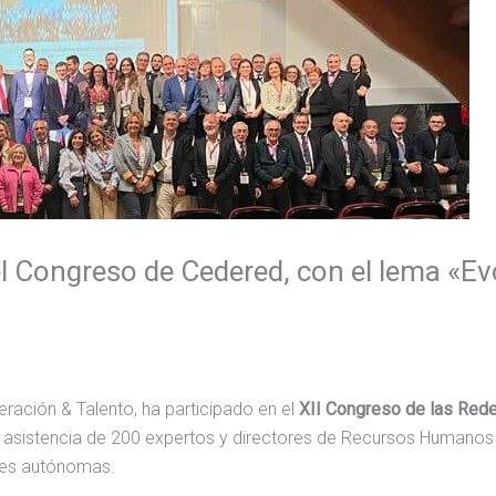
el Congreso de Cedered, con el lema «Evo
ración & Talento, ha participado en el
XII Congreso de las Red
 la asistencia de 200 expertos y directores de Recursos Human
ades autónomas.