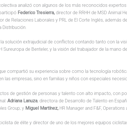
olectiva analizó con algunos de los más reconocidos expertos 
 participó
Federico Tresierra,
director de RRHH de MSD Animal H
or de Relaciones Laborales y PRL de El Corte Inglés, además d
Distribución.
la solución extrajudicial de conflictos contando tanto con la v
H Sureuropa de Benteler, y la visión del trabajador de la mano d
 que compartió su experiencia sobre como la tecnología robótica
n las empresas, sino en familias y niños con especiales necesi
yectos de gestión de personas y talento con alto impacto, con p
nal:
Adriana Lanuza
, directora de Desarrollo de Talento en Españ
bles Group; y
Miguel Martínez,
HR Manager and F&F, Operations 
clista de élite y director de uno de los mejores equipos ciclis