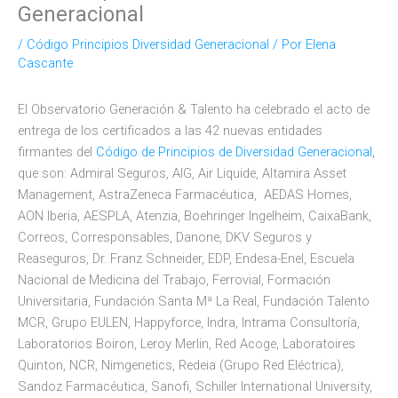
Generacional
/
Código Principios Diversidad Generacional
/ Por
Elena
Cascante
El Observatorio Generación & Talento ha celebrado el acto de
entrega de los certificados
a las 42 nuevas entidades
firmantes del
Código de Principios de Diversidad Generacional
,
que son: Admiral Seguros, AIG, Air Liquide, Altamira Asset
Management, AstraZeneca Farmacéutica, AEDAS Homes,
AON Iberia, AESPLA, Atenzia, Boehringer Ingelheim, CaixaBank,
Correos, Corresponsables, Danone, DKV Seguros y
Reaseguros, Dr. Franz Schneider, EDP, Endesa-Enel, Escuela
Nacional de Medicina del Trabajo, Ferrovial, Formación
Universitaria, Fundación Santa Mª La Real, Fundación Talento
MCR, Grupo EULEN, Happyforce, Indra, Intrama Consultoría,
Laboratorios Boiron, Leroy Merlin, Red Acoge, Laboratoires
Quinton, NCR, Nimgenetics, Redeia (Grupo Red Eléctrica),
Sandoz Farmacéutica, Sanofi, Schiller International University,