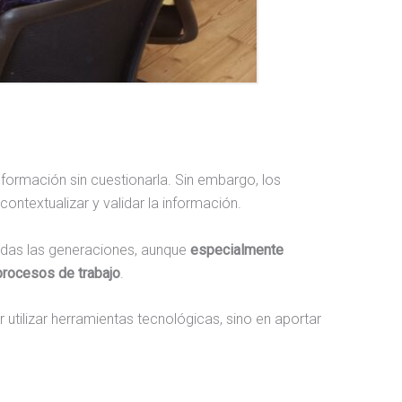
formación sin cuestionarla. Sin embargo, los
ontextualizar y validar la información.
todas las generaciones, aunque
especialmente
procesos de trabajo
.
utilizar herramientas tecnológicas, sino en aportar