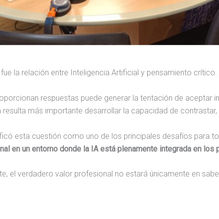
 la relación entre Inteligencia Artificial y pensamiento crítico.
roporcionan respuestas puede generar la tentación de aceptar in
resulta más importante desarrollar la capacidad de contrastar, c
ificó esta cuestión como uno de los principales desafíos para 
nal en un entorno donde la IA está plenamente integrada en los 
, el verdadero valor profesional no estará únicamente en saber 