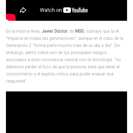
En la misma línea,
Javier Dúctor
, de
MSD
, subrayó que la IA
“impacta en todas las generaciones”, aunque en el caso de la
Generación Z “forma parte mucho más de su día a día”. Sin
embargo, alertó sobre uno de los principales riesgos
asociados a esta convivencia natural con la tecnología: “no
debemos perder el foco de que la persona tiene que tener el
conocimiento y el espíritu crítico para poder evaluar esa
respuesta”.