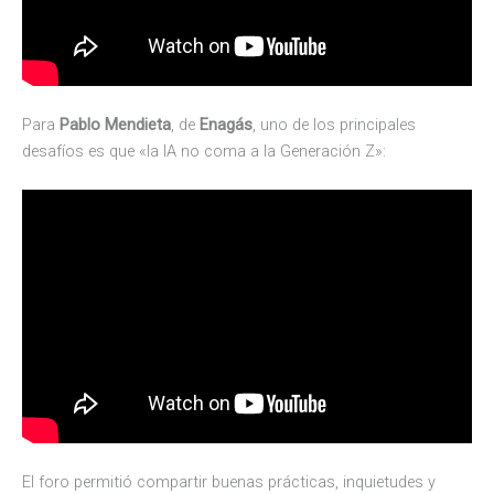
Para
Pablo Mendieta
, de
Enagás
, uno de los principales
desafíos es que «la IA no coma a la Generación Z»:
El foro permitió compartir buenas prácticas, inquietudes y