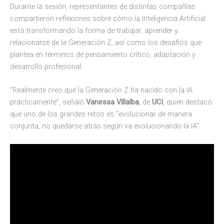
Durante la sesión, representantes de distintas compañías
compartieron reflexiones sobre cómo la Inteligencia Artificial
está transformando la forma de trabajar, aprender y
relacionarse de la Generación Z, así como los desafíos que
plantea en términos de pensamiento crítico, adaptación y
desarrollo profesional.
“Realmente creo que la Generación Z ha nacido con la IA
prácticamente”, señaló
Vanessa Villalba
, de
UCI
, quien destacó
que uno de los grandes retos es “evolucionar de manera
conjunta, no quedarse atrás según va evolucionando la IA”.