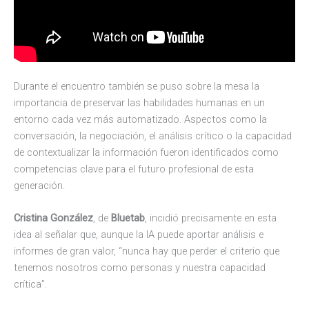
Durante el encuentro también se puso sobre la mesa la
importancia de preservar las habilidades humanas en un
entorno cada vez más automatizado. Aspectos como la
conversación, la negociación, el análisis crítico o la capacidad
de contextualizar la información fueron identificados como
competencias clave para el futuro profesional de esta
generación.
Cristina González
, de
Bluetab
, incidió precisamente en esta
idea al señalar que, aunque la IA puede aportar análisis e
informes de gran valor, “nunca hay que perder el criterio que
tenemos nosotros como personas y nuestra capacidad
crítica”.