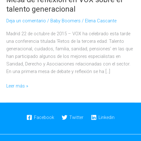
talento generacional
Deja un comentario
/
Baby Boomers
/
Elena Cascante
Madrid 22 de octubre de 2015 – VOX ha celebrado esta tarde
una conferencia titulada ‘Retos de la tercera edad: Talento
generacional, cuidados, familia, sanidad, pensiones’ en las que
han participado algunos de los mejores especialistas en
Sanidad, Derecho y Asociaciones relacionadas con el sector.
En una primera mesa de debate y reflexión se ha […]
Mesa
Leer más »
de
reflexión
en
VOX
Facebook
Twitter
Linkedin
sobre
el
talento