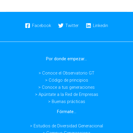
generacional»
con
Isabel
Aranda:
Facebook
Twitter
Linkedin
¿Cómo
gestionar
el
miedo
Por donde empezar...
al
contagio
> Conoce el Observatorio GT
a
> Código de principios
la
> Conoce a tus generaciones
vuelta
> Apúntate a la Red de Empresas
al
> Buenas prácticas
puesto
de
Fórmate...
trabajo?
> Estudios de Diversidad Generacional