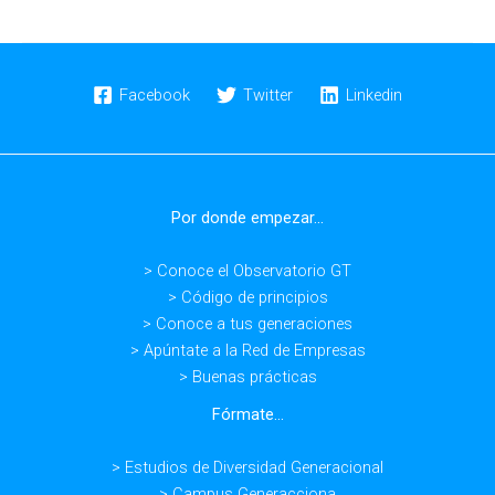
Generali
y
Repsol
abordan
Facebook
Twitter
Linkedin
el
cambio
cultural
y
Por donde empezar...
generacional
en
> Conoce el Observatorio GT
las
> Código de principios
organizaciones
> Conoce a tus generaciones
> Apúntate a la Red de Empresas
> Buenas prácticas
Fórmate...
> Estudios de Diversidad Generacional
> Campus Generacciona