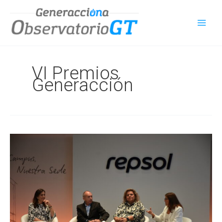
Ir
al
contenido
VI Premios
Generacción