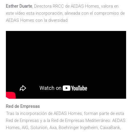
Esther Duarte
, Directora RRCC de AEDAS Homes, valora en
este vídeo esta incorporación, alineada con el compromiso de
AEDAS Homes con la diversidad:
Red de Empresas
Tras la incorporación de AEDAS Homes, forman parte de esta
Red de Empresas y a la Red de Empresas Mediterráneo: AEDAS
Homes, AIG, Solunion, Axa, Boehringer Ingelheim, CaixaBank,