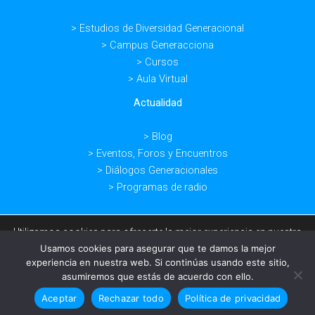
> Estudios de Diversidad Generacional
> Campus Generacciona
> Cursos
> Aula Virtual
Actualidad
> Blog
> Eventos, Foros y Encuentros
> Diálogos Generacionales
> Programas de radio
Utilizamos cookies para ofrecerte la mejor experiencia en nuestra
web.
Usamos cookies para asegurar que te damos la mejor
Copyright © 2026 -
Aviso legal -
Política de privacidad -
Condiciones
Puedes aprender más sobre qué cookies utilizamos o
experiencia en nuestra web. Si continúas usando este sitio,
desactivarlas en los
ajustes
.
de venta -
Diseño por:
Kuundaweb
asumiremos que estás de acuerdo con ello.
Aceptar
Rechazar
Ajustes
Aceptar
Rechazar todo
Política de privacidad