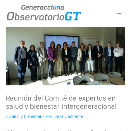
Ir
al
contenido
Reunión del Comité de expertos en
salud y bienestar intergeneracional
/
Salud y Bienestar
/ Por
Elena Cascante