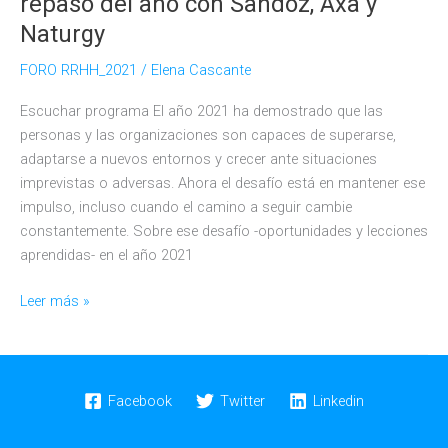
repaso del año con Sandoz, Axa y
Naturgy
FORO RRHH_2021
/
Elena Cascante
Escuchar programa El año 2021 ha demostrado que las
personas y las organizaciones son capaces de superarse,
adaptarse a nuevos entornos y crecer ante situaciones
imprevistas o adversas. Ahora el desafío está en mantener ese
impulso, incluso cuando el camino a seguir cambie
constantemente. Sobre ese desafío -oportunidades y lecciones
aprendidas- en el año 2021
La
Leer más »
gestión
de
personas
en
Facebook
Twitter
Linkedin
2021,
un