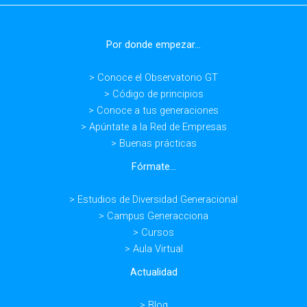
repaso
del
Por donde empezar...
año
con
> Conoce el Observatorio GT
Sandoz,
> Código de principios
Axa
> Conoce a tus generaciones
y
> Apúntate a la Red de Empresas
Naturgy
> Buenas prácticas
Fórmate...
> Estudios de Diversidad Generacional
> Campus Generacciona
> Cursos
> Aula Virtual
Actualidad
> Blog