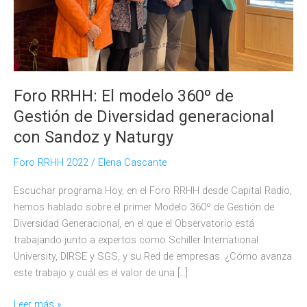
Foro RRHH: El modelo 360º de
Gestión de Diversidad generacional
con Sandoz y Naturgy
Foro RRHH 2022
/
Elena Cascante
Escuchar programa Hoy, en el Foro RRHH desde Capital Radio,
hemos hablado sobre el primer Modelo 360º de Gestión de
Diversidad Generacional, en el que el Observatorio está
trabajando junto a expertos como Schiller International
University, DIRSE y SGS, y su Red de empresas. ¿Cómo avanza
este trabajo y cuál es el valor de una […]
Foro
Leer más »