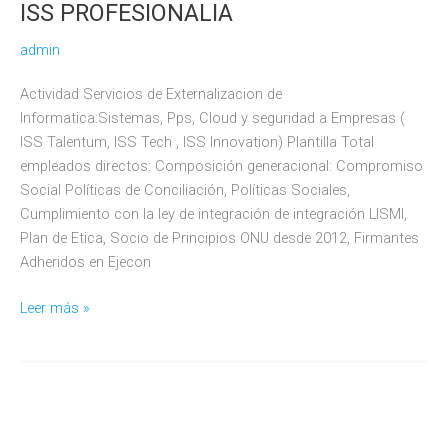
ISS PROFESIONALIA
admin
Actividad Servicios de Externalizacion de
Informatica:Sistemas, Pps, Cloud y seguridad a Empresas (
ISS Talentum, ISS Tech , ISS Innovation) Plantilla Total
empleados directos: Composición generacional: Compromiso
Social Políticas de Conciliación, Políticas Sociales,
Cumplimiento con la ley de integración de integración LISMI,
Plan de Etica, Socio de Principios ONU desde 2012, Firmantes
Adheridos en Ejecon
ISS
Leer más »
PROFESIONALIA