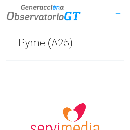
Ir
al
contenido
Pyme (A25)