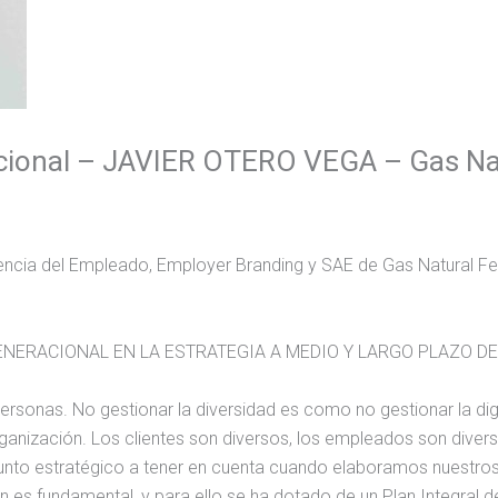
racional – JAVIER OTERO VEGA – Gas Na
encia del Empleado, Employer Branding y SAE de Gas Natural F
GENERACIONAL EN LA ESTRATEGIA A MEDIO Y LARGO PLAZO D
 personas. No gestionar la diversidad es como no gestionar la 
ganización. Los clientes son diversos, los empleados son diver
 punto estratégico a tener en cuenta cuando elaboramos nuestros
 es fundamental, y para ello se ha dotado de un Plan Integral 