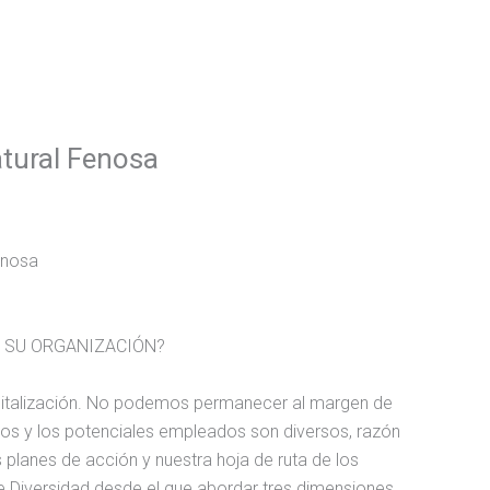
tural Fenosa
enosa
E SU ORGANIZACIÓN?
digitalización. No podemos permanecer al margen de
sos y los potenciales empleados son diversos, razón
 planes de acción y nuestra hoja de ruta de los
de Diversidad desde el que abordar tres dimensiones