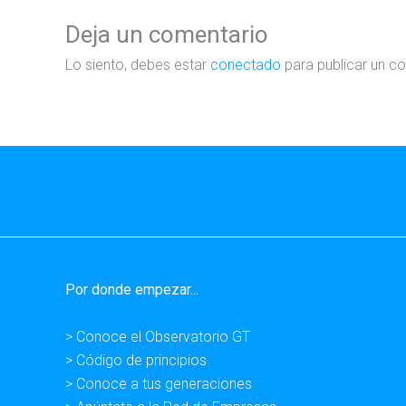
Deja un comentario
Lo siento, debes estar
conectado
para publicar un c
Por donde empezar...
> Conoce el Observatorio GT
> Código de principios
> Conoce a tus generaciones