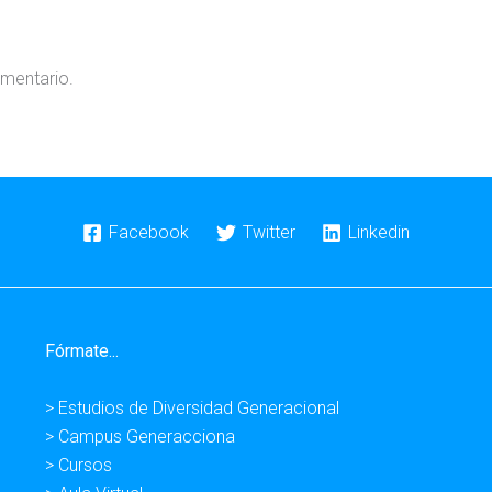
omentario.
Facebook
Twitter
Linkedin
Fórmate...
> Estudios de Diversidad Generacional
> Campus Generacciona
> Cursos