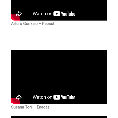
Arturo Gonzalo – Repsol
Susana Toril – Enagás