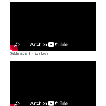
SuMánager T
–
Eva Levy