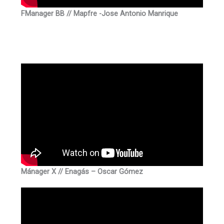
FManager BB // Mapfre -Jose Antonio Manrique
Mánager X // Enagás –
Oscar Gómez