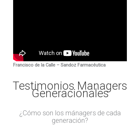
Francisco de la Calle – Sandoz Farmacéutica
Testimonios Managers
Generacionales
¿Cómo son los mánagers de cada
generación?