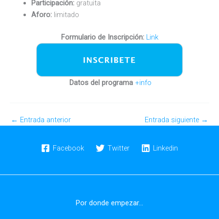
Participación:
gratuita
Aforo:
limitado
Formulario de Inscripción:
Link
Datos del programa
+info
←
Entrada anterior
Entrada siguiente
→
Facebook
Twitter
Linkedin
Por donde empezar...