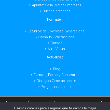
> Apúntate a la Red de Empresas
> Buenas prácticas
Fórmate...
> Estudios de Diversidad Generacional
> Campus Generacciona
> Cursos
> Aula Virtual
Actualidad
> Blog
> Eventos, Foros y Encuentros
> Diálogos Generacionales
> Programas de radio
Utilizamos cookies para ofrecerte la mejor experiencia en nuestra
web.
Usamos cookies para asegurar que te damos la mejor