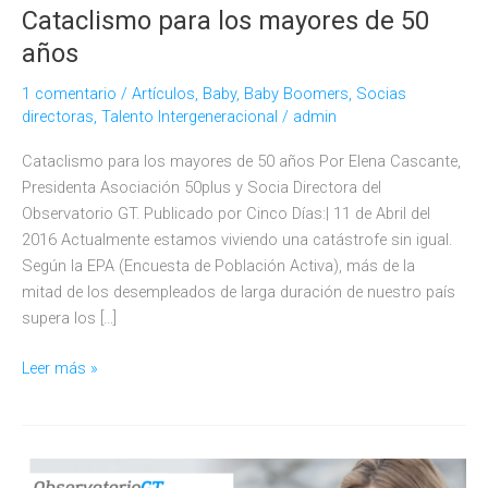
Cataclismo para los mayores de 50
años
1 comentario
/
Artículos
,
Baby
,
Baby Boomers
,
Socias
directoras
,
Talento Intergeneracional
/
admin
Cataclismo para los mayores de 50 años Por Elena Cascante,
Presidenta Asociación 50plus y Socia Directora del
Observatorio GT. Publicado por Cinco Días:| 11 de Abril del
2016 Actualmente estamos viviendo una catástrofe sin igual.
Según la EPA (Encuesta de Población Activa), más de la
mitad de los desempleados de larga duración de nuestro país
supera los […]
Cataclismo
Leer más »
para
los
mayores
de