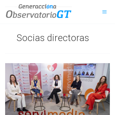
Ir
al
contenido
Socias directoras