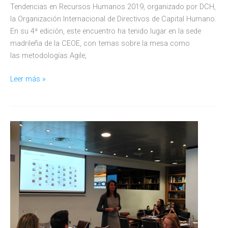
Tendencias en Recursos Humanos 2019, organizado por DCH,
la Organización Internacional de Directivos de Capital Humano.
En su 4ª edición, este encuentro ha tenido lugar en la sede
madrileña de la CEOE, con temas sobre la mesa como
las metodologías Agile,
El
Leer más »
Observatorio
GT
participa
en
el
encuentro
DCH
Tendencias
en
Recursos
Humanos
2019