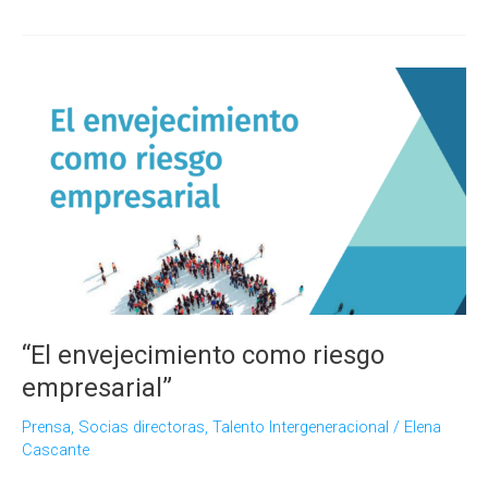
digitalización
súbita
supone
un
desafío
para
la
integración
intergeneracional
en
la
empresa
“El envejecimiento como riesgo
empresarial”
Prensa
,
Socias directoras
,
Talento Intergeneracional
/
Elena
Cascante