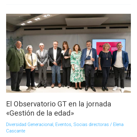
demográfica
y
la
falta
de
relevo
generacional,
motivos
para
prolongar
la
edad
de
jubilación
El Observatorio GT en la jornada
«Gestión de la edad»
Diversidad Generacional
,
Eventos
,
Socias directoras
/
Elena
Cascante