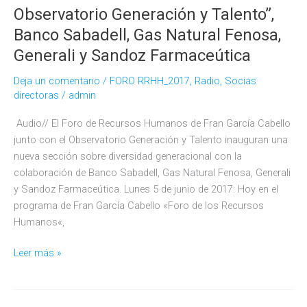
Observatorio Generación y Talento”,
Banco Sabadell, Gas Natural Fenosa,
Generali y Sandoz Farmaceútica
Deja un comentario
/
FORO RRHH_2017
,
Radio
,
Socias
directoras
/
admin
Audio// El Foro de Recursos Humanos de Fran García Cabello
junto con el Observatorio Generación y Talento inauguran una
nueva sección sobre diversidad generacional con la
colaboración de Banco Sabadell, Gas Natural Fenosa, Generali
y Sandoz Farmaceútica. Lunes 5 de junio de 2017: Hoy en el
programa de Fran García Cabello «Foro de los Recursos
Humanos«,
Inauguramos
Leer más »
nueva
sección
sobre