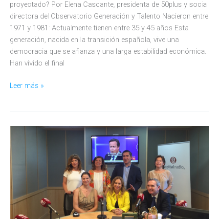
proyectado? Por Elena Cascante, presidenta de 50plus y socia
directora del Observatorio Generación y Talento Nacieron entre
1971 y 1981: Actualmente tienen entre 35 y 45 años Esta
generación, nacida en la transición española, vive una
democracia que se afianza y una larga estabilidad económica.
Han vivido el final
Generación
Leer más »
X:
¿Se
creen
la
carrera
profesional
que
les
hemos
proyectado?