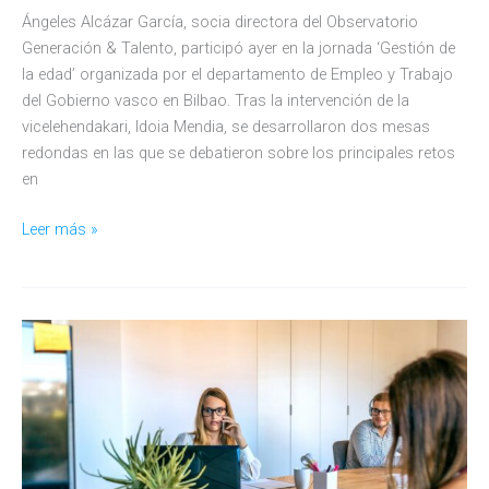
Ángeles Alcázar García, socia directora del Observatorio
Generación & Talento, participó ayer en la jornada ‘Gestión de
la edad’ organizada por el departamento de Empleo y Trabajo
del Gobierno vasco en Bilbao. Tras la intervención de la
vicelehendakari, Idoia Mendia, se desarrollaron dos mesas
redondas en las que se debatieron sobre los principales retos
en
El
Leer más »
Observatorio
GT
en
la
jornada
«Gestión
de
la
edad»