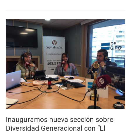
Observatorio
presenta
en
la
CEOE
los
retos
de
la
diversidad
generacional
en
las
organizaciones
Inauguramos nueva sección sobre
Diversidad Generacional con “El