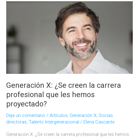
Diversidad
Generacional
con
“El
Observatorio
Generación
y
Talento”,
Banco
Sabadell,
Gas
Generación X: ¿Se creen la carrera
Natural
profesional que les hemos
Fenosa,
Generali
proyectado?
y
Deja un comentario
/
Artículos
,
Generación X
,
Socias
Sandoz
directoras
,
Talento Intergeneracional
/
Elena Cascante
Farmaceútica
Generación X: ¿Se creen la carrera profesional que les hemos