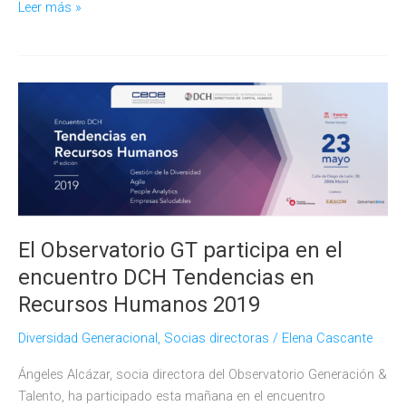
El
Leer más »
Observatorio
GT,
en
el
webinar
«El
futuro
pasa
por
la
digitalización
El Observatorio GT participa en el
de
encuentro DCH Tendencias en
RRHH»
Recursos Humanos 2019
Diversidad Generacional
,
Socias directoras
/
Elena Cascante
Ángeles Alcázar, socia directora del Observatorio Generación &
Talento, ha participado esta mañana en el encuentro