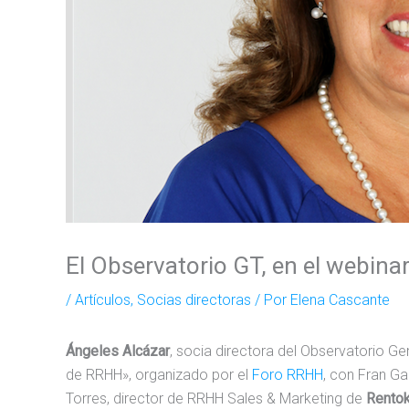
El Observatorio GT, en el webinar
/
Artículos
,
Socias directoras
/ Por
Elena Cascante
Ángeles Alcázar
, socia directora del Observatorio Ge
de RRHH», organizado por el
Foro RRHH
, con Fran Ga
Torres, director de RRHH Sales & Marketing de
Rentoki