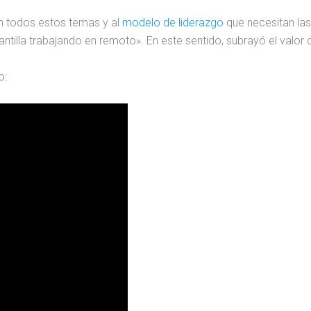
en todos estos temas y al
modelo de liderazgo
que necesitan las
antilla trabajando en remoto». En este sentido, subrayó el valo
o: