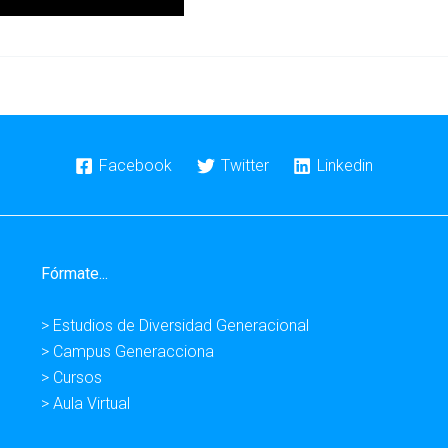
Facebook
Twitter
Linkedin
Fórmate...
> Estudios de Diversidad Generacional
> Campus Generacciona
> Cursos
> Aula Virtual