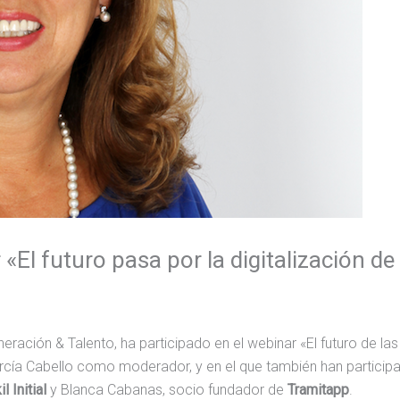
 «El futuro pasa por la digitalización 
neración & Talento, ha participado en el webinar «El futuro de la
rcía Cabello como moderador, y en el que también han participa
l Initial
y Blanca Cabanas, socio fundador de
Tramitapp
.