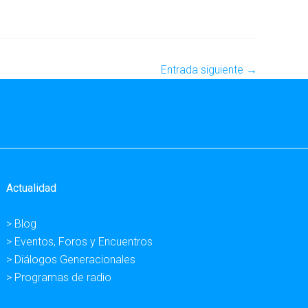
Entrada siguiente
→
Actualidad
> Blog
> Eventos, Foros y Encuentros
> Diálogos Generacionales
> Programas de radio