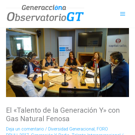
Ir
al
contenido
El «Talento de la Generación Y» con
Gas Natural Fenosa
Deja un comentario
/
Diversidad Generacional
,
FORO