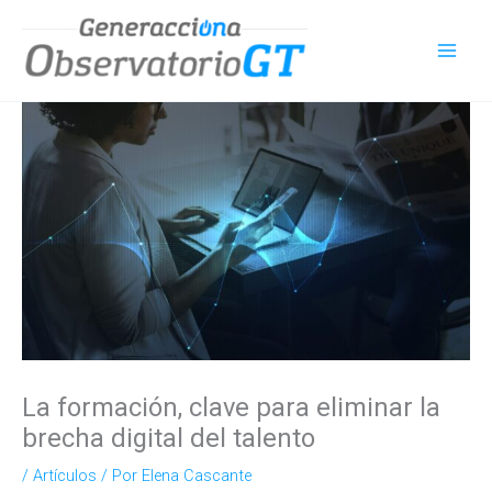
Ir
al
contenido
La formación, clave para eliminar la
brecha digital del talento
/
Artículos
/ Por
Elena Cascante