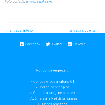
Foto portada:
www.freepik.com
←
Entrada anterior
Entrada siguiente
→
Facebook
Twitter
Linkedin
Por donde empezar...
> Conoce el Observatorio GT
> Código de principios
> Conoce a tus generaciones
> Apúntate a la Red de Empresas
> Buenas prácticas