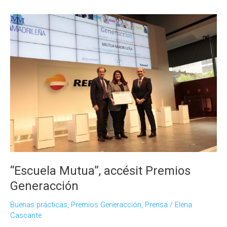
como
pilar
en
las
políticas
de
RSC,
en
el
Foro
RRHH
“Escuela Mutua”, accésit Premios
Generacción
Buenas prácticas
,
Premios Generacción
,
Prensa
/
Elena
Cascante