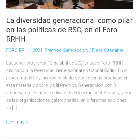
La diversidad generacional como pilar
en las políticas de RSC, en el Foro
RRHH
FORO RRHH_2021
,
Premios Generacción
/
Elena Cascante
Escuchar programa 12 de abril de 2021, nuevo Foro RRHH
dedicado a la Diversidad Generacional en Capital Radio. En el
programa de hoy, hemos hablado sobre buenas prácticas en
esta materia y sobre los III Premios Generacción con 3
empresas referentes en Diversidad Generacional: Enagás, y dos
de las organizaciones galardonadas, en diferentes ediciones,
en […]
La
Leer más »
diversidad
generacional