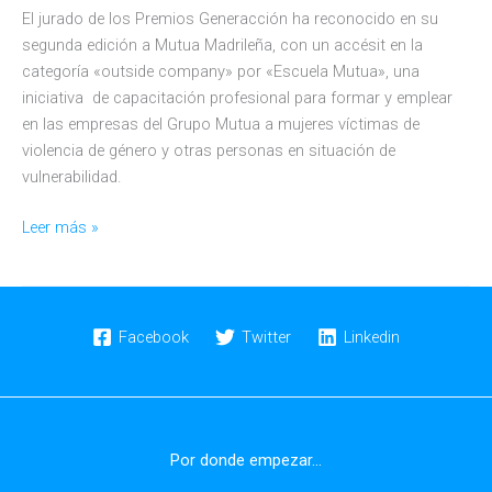
El jurado de los Premios Generacción ha reconocido en su
segunda edición a Mutua Madrileña, con un accésit en la
categoría «outside company» por «Escuela Mutua», una
iniciativa de capacitación profesional para formar y emplear
en las empresas del Grupo Mutua a mujeres víctimas de
violencia de género y otras personas en situación de
vulnerabilidad.
“Escuela
Leer más »
Mutua”,
accésit
Premios
Generacción
Facebook
Twitter
Linkedin
Por donde empezar...