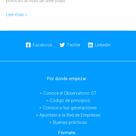
políticas activas de diversidad
AXA
Leer más »
se
suma
a
la
Facebook
Twitter
Linkedin
Red
de
Empresas
del
Por donde empezar...
Observatorio
Generación
> Conoce el Observatorio GT
&
> Código de principios
Talento
> Conoce a tus generaciones
y
> Apúntate a la Red de Empresas
firma
> Buenas prácticas
el
Código
Fórmate...