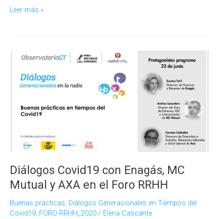
La
Leer más »
gestión
de
personas
en
2021,
un
repaso
del
año
con
Sandoz,
Axa
y
Diálogos Covid19 con Enagás, MC
Naturgy
Mutual y AXA en el Foro RRHH
Buenas prácticas
,
Diálogos Generacionales en Tiempos del
Covid19
,
FORO RRHH_2020
/
Elena Cascante