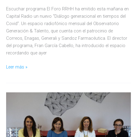
Escuchar programa El Foro RRHH ha emitido esta mañana en
Capital Radio un nuevo “Diálogo generacional en tiempos del
Covid”. Un espacio radiofónico mensual del Observatorio
Generación & Talento, que cuenta con el patrocinio de
Correos, Enagas, Generali y Sandoz Farmacéutica. El director
del programa, Fran García Cabello, ha introducido el espacio
recordando que ayer
Diálogos
Leer más »
Covid19
con
Enagás,
MC
Mutual
y
AXA
en
el