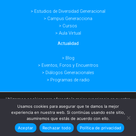
de
Principios
> Estudios de Diversidad Generacional
de
> Campus Generacciona
Diversidad
> Cursos
Generacional
> Aula Virtual
Actualidad
> Blog
> Eventos, Foros y Encuentros
> Diálogos Generacionales
> Programas de radio
Utilizamos cookies para ofrecerte la mejor experiencia en nuestra
web.
Usamos cookies para asegurar que te damos la mejor
Copyright © 2026 -
Aviso legal -
Política de privacidad -
Condiciones
Puedes aprender más sobre qué cookies utilizamos o
experiencia en nuestra web. Si continúas usando este sitio,
desactivarlas en los
ajustes
.
de venta -
Diseño por:
Kuundaweb
asumiremos que estás de acuerdo con ello.
Aceptar
Rechazar
Ajustes
Aceptar
Rechazar todo
Política de privacidad