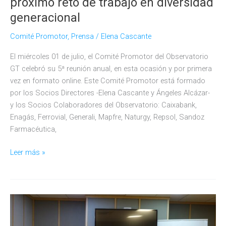
próximo reto de trabajo en diversidad
generacional
Comité Promotor
,
Prensa
/
Elena Cascante
El miércoles 01 de julio, el Comité Promotor del Observatorio
GT celebró su 5ª reunión anual, en esta ocasión y por primera
vez en formato online. Este Comité Promotor está formado
por los Socios Directores -Elena Cascante y Ángeles Alcázar-
y los Socios Colaboradores del Observatorio: Caixabank,
Enagás, Ferrovial, Generali, Mapfre, Naturgy, Repsol, Sandoz
Farmacéutica,
El
Leer más »
Comité
Promotor
del
Observatorio
Generación
&