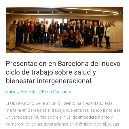
expertos
en
salud
y
bienestar
intergeneracional
analiza
a
la
Presentación en Barcelona del nuevo
Generación
ciclo de trabajo sobre salud y
Z
bienestar intergeneracional
Salud y Bienestar
/
Elena Cascante
El Observatorio Generación & Talento ha presentado esta
mañana en Barcelona el trabajo que está realizando junto a la
Universidad de Murcia sobre el nivel de empoderamiento y
compromiso de las generaciones en el ámbito laboral, cuyas