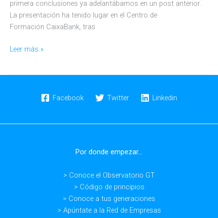
primera conclusiones ya adelantábamos en un post anterior.
La presentación ha tenido lugar en el Centro de
Formación CaixaBank, tras
Presentación
Leer más »
en
Barcelona
del
nuevo
Facebook
Twitter
Linkedin
ciclo
de
trabajo
sobre
Por donde empezar...
salud
y
> Conoce el Observatorio GT
bienestar
> Código de principios
intergeneracional
> Conoce a tus generaciones
> Apúntate a la Red de Empresas