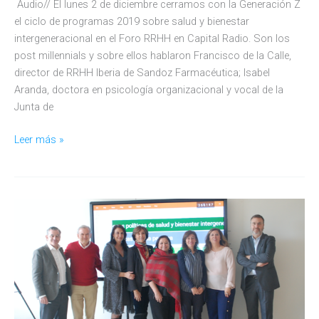
Audio// El lunes 2 de diciembre cerramos con la Generación Z
el ciclo de programas 2019 sobre salud y bienestar
intergeneracional en el Foro RRHH en Capital Radio. Son los
post millennials y sobre ellos hablaron Francisco de la Calle,
director de RRHH Iberia de Sandoz Farmacéutica; Isabel
Aranda, doctora en psicología organizacional y vocal de la
Junta de
La
Leer más »
salud
de
la
Generación
Z,
a
examen
en
el
Foro