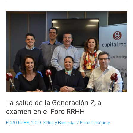
GT
analiza
la
salud
laboral
de
la
Generación
Tradicional
con
su
comité
de
expertos
en
La salud de la Generación Z, a
salud
examen en el Foro RRHH
y
bienestar
FORO RRHH_2019
,
Salud y Bienestar
/
Elena Cascante