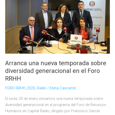
Talento
proyecta
su
próximo
reto
de
trabajo
en
diversidad
generacional
Arranca una nueva temporada sobre
diversidad generacional en el Foro
RRHH
FORO RRHH_2020
,
Radio
/
Elena Cascante
El lunes 20 de enero iniciamos una nueva temporada sobre
diversidad generacional en el programa del Foro de Recursos
Humanos en Capital Radio, dirigido por Francisco García