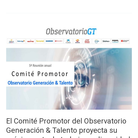
Covid19
con
Correos,
SGS
e
Ignacio
Sobrino
en
el
Foro
RRHH
¿Cómo
se
preparan
las
empresas
El Comité Promotor del Observatorio
para
Generación & Talento proyecta su
el
retorno?