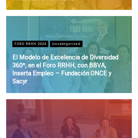
FORO RRHH 2024
Uncategorized
El Modelo de Excelencia de Diversidad
360º, en el Foro RRHH, con BBVA,
Inserta Empleo – Fundación ONCE y
Sacyr