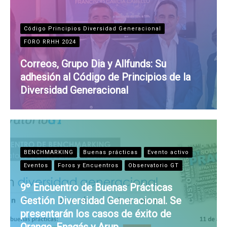
Código Principios Diversidad Generacional
FORO RRHH 2024
Correos, Grupo Dia y Allfunds: Su
adhesión al Código de Principios de la
Diversidad Generacional
BENCHMARKING
Buenas prácticas
Evento activo
Eventos
Foros y Encuentros
Observatorio GT
9º Encuentro de Buenas Prácticas
Gestión Diversidad Generacional. Se
presentarán los casos de éxito de
Orange, Enagás y Arup