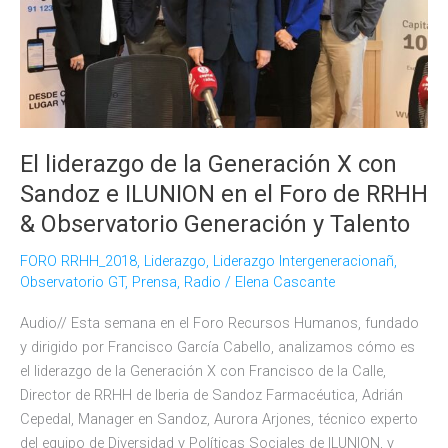
El liderazgo de la Generación X con
Sandoz e ILUNION en el Foro de RRHH
& Observatorio Generación y Talento
FORO RRHH_2018
,
Liderazgo
,
Liderazgo Intergeneracionañ
,
Observatorio GT
,
Prensa
,
Radio
/
Elena Cascante
Audio// Esta semana en el Foro Recursos Humanos, fundado
y dirigido por Francisco García Cabello, analizamos cómo es
el liderazgo de la Generación X con Francisco de la Calle,
Director de RRHH de Iberia de Sandoz Farmacéutica, Adrián
Cepedal, Manager en Sandoz, Aurora Arjones, técnico experto
del equipo de Diversidad y Políticas Sociales de ILUNION, y