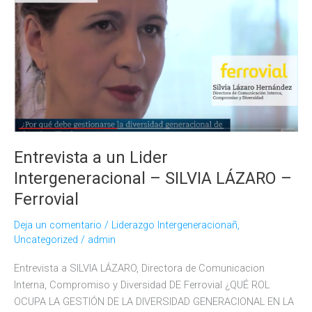
analiza
los
comportamientos
de
los
líderes
de
la
GENERACIÓN
Entrevista a un Lider
X
Intergeneracional – SILVIA LÁZARO –
Ferrovial
Deja un comentario
/
Liderazgo Intergeneracionañ
,
Uncategorized
/
admin
Entrevista a SILVIA LÁZARO, Directora de Comunicacion
Interna, Compromiso y Diversidad DE Ferrovial ¿QUÉ ROL
OCUPA LA GESTIÓN DE LA DIVERSIDAD GENERACIONAL EN LA