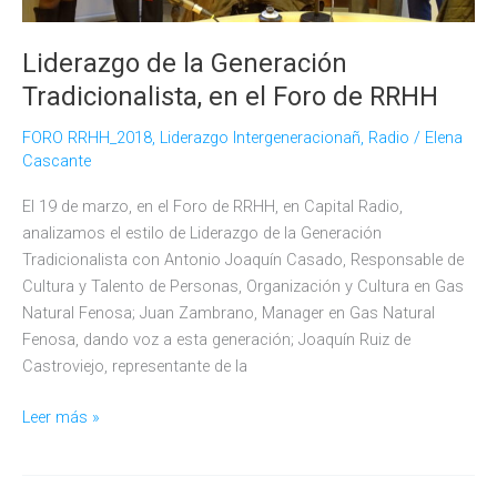
Liderazgo de la Generación
Tradicionalista, en el Foro de RRHH
FORO RRHH_2018
,
Liderazgo Intergeneracionañ
,
Radio
/
Elena
Cascante
El 19 de marzo, en el Foro de RRHH, en Capital Radio,
analizamos el estilo de Liderazgo de la Generación
Tradicionalista con Antonio Joaquín Casado, Responsable de
Cultura y Talento de Personas, Organización y Cultura en Gas
Natural Fenosa; Juan Zambrano, Manager en Gas Natural
Fenosa, dando voz a esta generación; Joaquín Ruiz de
Castroviejo, representante de la
Liderazgo
Leer más »
de
la
Generación