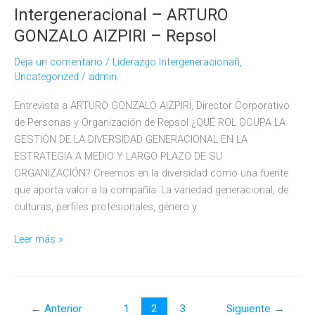
Intergeneracional – ARTURO
GONZALO AIZPIRI – Repsol
Deja un comentario
/
Liderazgo Intergeneracionañ
,
Uncategorized
/
admin
Entrevista a ARTURO GONZALO AIZPIRI, Director Corporativo
de Personas y Organización de Repsol ¿QUÉ ROL OCUPA LA
GESTIÓN DE LA DIVERSIDAD GENERACIONAL EN LA
ESTRATEGIA A MEDIO Y LARGO PLAZO DE SU
ORGANIZACIÓN? Creemos en la diversidad como una fuente
que aporta valor a la compañía. La variedad generacional, de
culturas, perfiles profesionales, género y
Entrevista
Leer más »
a
un
Lider
Intergeneracional
←
Anterior
1
2
3
Siguiente
→