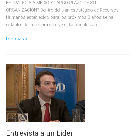
ESTRATEGIA A MEDIO Y LARGO PLAZO DE SU
ORGANIZACIÓN? Dentro del plan estratégico de Recursos
Humanos establecido para los próximos 3 años se ha
establecido la mejora en diversidad e inclusión
Entrevista
Leer más »
a
un
Lider
Intergeneracional
–
SILVIA
LÁZARO
–
Ferrovial
Entrevista a un Lider