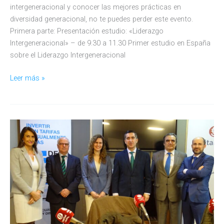
intergeneracional y conocer las mejores prácticas en
diversidad generacional, no te puedes perder este evento.
Primera parte: Presentación estudio: «Liderazgo
Intergeneracional» – de 9.30 a 11.30 Primer estudio en España
sobre el Liderazgo Intergeneracional
¿Cómo
Leer más »
son
los
líderes
según
su
generación?