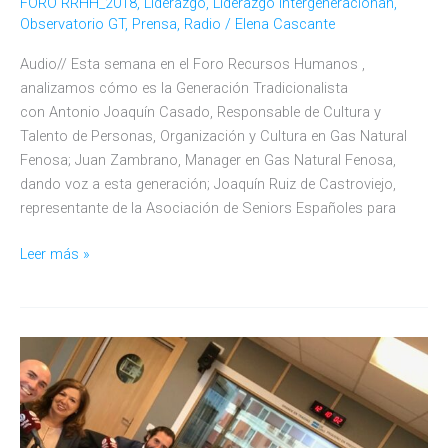
FORO RRHH_2018
,
Liderazgo
,
Liderazgo Intergeneracionañ
,
Observatorio GT
,
Prensa
,
Radio
/
Elena Cascante
Audio// Esta semana en el Foro Recursos Humanos ,
analizamos cómo es la Generación Tradicionalista
con Antonio Joaquín Casado, Responsable de Cultura y
Talento de Personas, Organización y Cultura en Gas Natural
Fenosa; Juan Zambrano, Manager en Gas Natural Fenosa,
dando voz a esta generación; Joaquín Ruiz de Castroviejo,
representante de la Asociación de Seniors Españoles para
El
Leer más »
Liderazgo
Generación
Tradicionalista
con
Gas
Natural
Fenosa