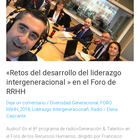
«Retos del desarrollo del liderazgo
intergeneracional » en el Foro de
RRHH
Deja un comentario
/
Diversidad Generacional
,
FORO
RRHH_2018
,
Liderazgo Intergeneracionañ
,
Radio
/
Elena
Cascante
Audio// En el 8º programa de radio»Generación & Talento» en
el Foro de los Recursos Humanos, dirigido por Francisco