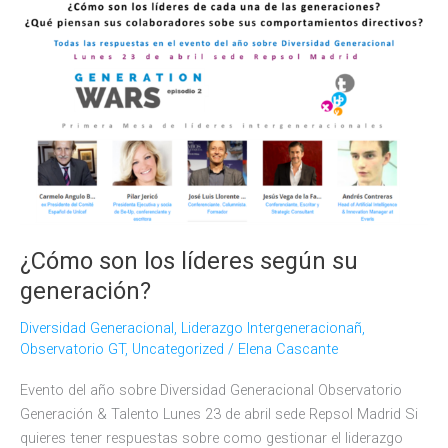
intergeneracional
en
los
gestores
de
personas?
¿Cómo son los líderes según su
generación?
Diversidad Generacional
,
Liderazgo Intergeneracionañ
,
Observatorio GT
,
Uncategorized
/
Elena Cascante
Evento del año sobre Diversidad Generacional Observatorio
Generación & Talento Lunes 23 de abril sede Repsol Madrid Si
quieres tener respuestas sobre como gestionar el liderazgo