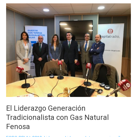
Tradicionalista,
en
el
Foro
de
RRHH
El Liderazgo Generación
Tradicionalista con Gas Natural
Fenosa