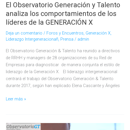
con
El Observatorio Generación y Talento
directivos
analiza los comportamientos de los
de
líderes de la GENERACIÓN X
empresas
y
Deja un comentario
/
Foros y Encuentros
,
Generación X
,
managers
Liderazgo Intergeneracionañ
,
Prensa
/
admin
El Observatorio Generación & Talento ha reunido a directivos
de RRHH y managers de 28 organizaciones de su Red de
Empresas para diagnosticar de manera conjunta el estilo de
liderazgo de la Generación X. El liderazgo intergeneracional
centrará el trabajo del Observatorio Generación & Talento
durante 2017, según han explicado Elena Cascante y Ángeles
El
Leer más »
Observatorio
Generación
y
Talento