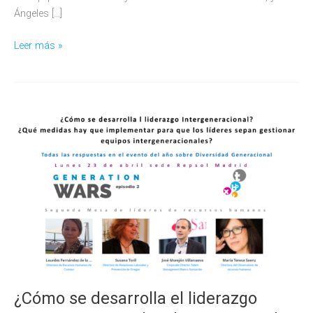
Ángeles […]
El
Leer más »
liderazgo
de
la
Generación
X
con
Sandoz
e
ILUNION
en
el
Foro
de
RRHH
¿Cómo se desarrolla el liderazgo
&
Observatorio