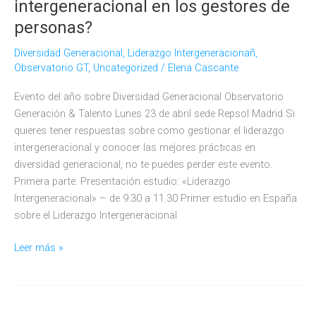
intergeneracional en los gestores de
Generación
personas?
y
Talento
Diversidad Generacional
,
Liderazgo Intergeneracionañ
,
Observatorio GT
,
Uncategorized
/
Elena Cascante
Evento del año sobre Diversidad Generacional Observatorio
Generación & Talento Lunes 23 de abril sede Repsol Madrid Si
quieres tener respuestas sobre como gestionar el liderazgo
intergeneracional y conocer las mejores prácticas en
diversidad generacional, no te puedes perder este evento.
Primera parte: Presentación estudio: «Liderazgo
Intergeneracional» – de 9.30 a 11.30 Primer estudio en España
sobre el Liderazgo Intergeneracional
¿Cómo
Leer más »
se
desarrolla
el
liderazgo