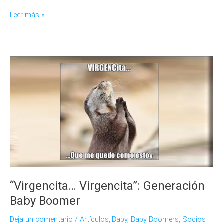
Los
Leer más »
juegos
del
hambre:
Generación
Z
“Virgencita… Virgencita”: Generación
Baby Boomer
Deja un comentario
/
Artículos
,
Baby
,
Baby Boomers
,
Socios