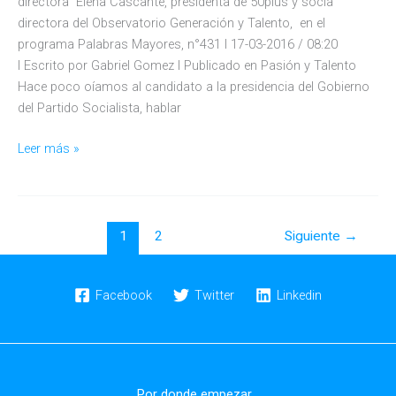
directora Elena Cascante, presidenta de 50plus y socia
directora del Observatorio Generación y Talento, en el
programa Palabras Mayores, n°431 l 17-03-2016 / 08:20
l Escrito por Gabriel Gomez l Publicado en Pasión y Talento
Hace poco oíamos al candidato a la presidencia del Gobierno
del Partido Socialista, hablar
¿Qué
Leer más »
valor
tiene
la
fusión
1
2
Siguiente
→
de
generaciones
Facebook
Twitter
Linkedin
para
una
empresa?
Por donde empezar...