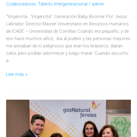
Colaboradores
,
Talento Intergeneracional
/
admin
“Virgencita… Virgencita”: Generación Baby Boomer Por: Jesús
Labrador. Director Master Universitario en Recursos Humanos
de lCADE – Universidad de Comillas Cuando era pequeño, y de
eso hace muchos años, iba al pueblo y las personas mayores
me avisaban de lo peligrosos que eran los braseros, daban
calor, pero podían adormecer y luego matar. Cuando escucho
a
“Virgencita…
Leer más »
Virgencita”:
Generación
Baby
Boomer