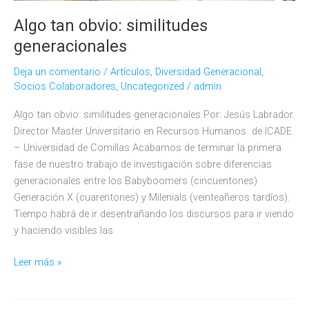
y
Talento
Algo tan obvio: similitudes
generacionales
Deja un comentario
/
Artículos
,
Diversidad Generacional
,
Socios Colaboradores
,
Uncategorized
/
admin
Algo tan obvio: similitudes generacionales Por: Jesús Labrador.
Director Master Universitario en Recursos Humanos de lCADE
– Universidad de Comillas Acabamos de terminar la primera
fase de nuestro trabajo de investigación sobre diferencias
generacionales entre los Babyboomers (cincuentones)
Generación X (cuarentones) y Milenials (veinteañeros tardíos).
Tiempo habrá de ir desentrañando los discursos para ir viendo
y haciendo visibles las
Algo
Leer más »
tan
obvio: