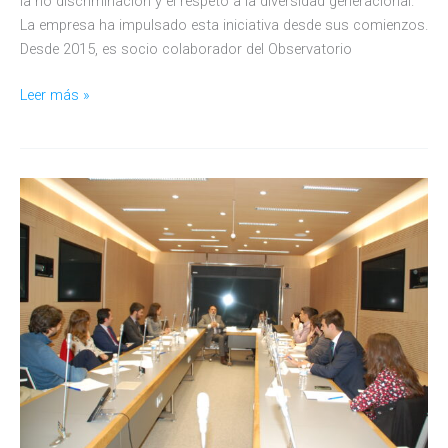
la no discriminación y el respeto a la diversidad generacional.
La empresa ha impulsado esta iniciativa desde sus comienzos.
Desde 2015, es socio colaborador del Observatorio
Gas
Leer más »
Natural
Fenosa
se
adhiere
al
Código
de
Principios
de
Diversidad
Generacional
del
Observatorio
Generación