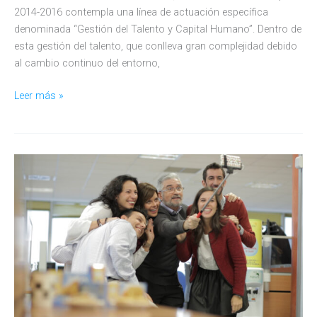
2014-2016 contempla una línea de actuación específica
denominada “Gestión del Talento y Capital Humano”. Dentro de
esta gestión del talento, que conlleva gran complejidad debido
al cambio continuo del entorno,
Gestión
Leer más »
Multigeneracional
del
Talento
en
Banco
Sabadell