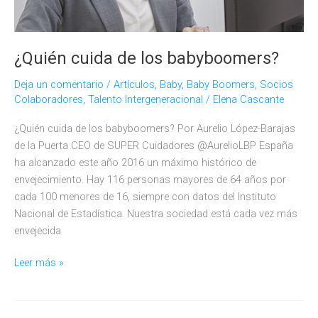
¿Quién cuida de los babyboomers?
Deja un comentario
/
Artículos
,
Baby
,
Baby Boomers
,
Socios
Colaboradores
,
Talento Intergeneracional
/
Elena Cascante
¿Quién cuida de los babyboomers? Por Aurelio López-Barajas
de la Puerta CEO de SUPER Cuidadores @AurelioLBP España
ha alcanzado este año 2016 un máximo histórico de
envejecimiento. Hay 116 personas mayores de 64 años por
cada 100 menores de 16, siempre con datos del Instituto
Nacional de Estadística. Nuestra sociedad está cada vez más
envejecida
¿Quién
Leer más »
cuida
de
los