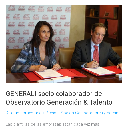
Río
sobre
diversidad
generacional
en
el
grupo
ILUNION
GENERALI socio colaborador del
Observatorio Generación & Talento
Deja un comentario
/
Prensa
,
Socios Colaboradores
/
admin
Las plantillas de las empresas están cada vez más