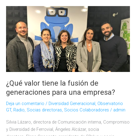
Talento
Diverso
palanca
de
transformación
en
Calidad
Pascual
¿Qué valor tiene la fusión de
generaciones para una empresa?
Deja un comentario
/
Diversidad Generacional
,
Observatorio
GT
,
Radio
,
Socias directoras
,
Socios Colaboradores
/
admin
Silvia Lázaro, directora de Comunicación interna, Compromiso
y Diversidad de Ferrovial, Ángeles Alcázar, socia